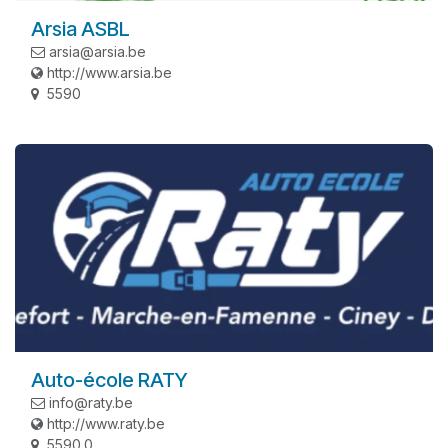
Arsia ASBL
arsia@arsia.be
http://www.arsia.be
5590
Auto-école RATY
info@raty.be
http://www.raty.be
5590.0