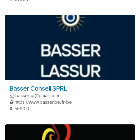
Basser Conseil SPRL
basserca@gmail.com
https://www.basser.be/fr-be
5590.0