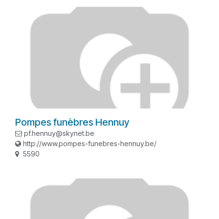
Pompes funèbres Hennuy
pf.hennuy@skynet.be
http://www.pompes-funebres-hennuy.be/
5590