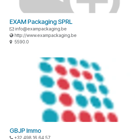
EXAM Packaging SPRL
info@exampackaging.be
http://www.exampackaging.be
5590.0
GBJP Immo
+32 498 16 64 57