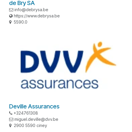
de Bry SA
info@debrysa.be
https://www.debrysa.be
5590.0
Deville Assurances
+324761308
miguel.deville@dvv.be
2900 5590 ciney