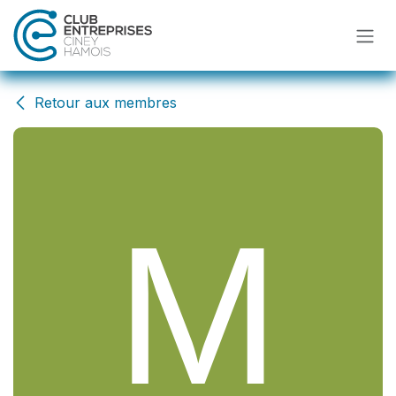
Se rendre au contenu
Retour aux membres