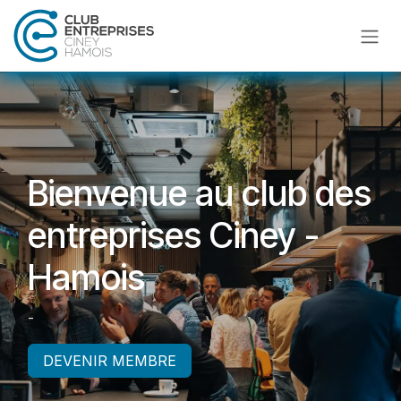
Se rendre au contenu
Bienvenue au club des
entreprises Ciney -
Hamois
-
DEVENIR MEMBRE