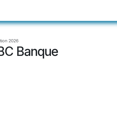
ualités
Événements
Membres
Devenir m
ation 2026
BC Banque