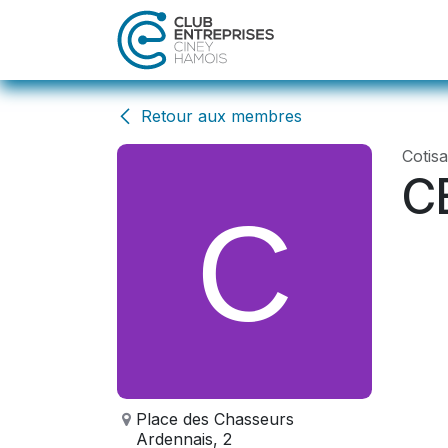
Se rendre au contenu
Accueil
Act
Retour aux membres
Cotis
C
Place des Chasseurs
Ardennais, 2