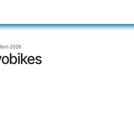
ualités
Événements
Membres
Devenir m
ation 2026
vobikes