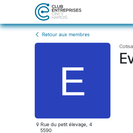
Se rendre au contenu
Accueil
Act
Retour aux membres
Cotis
E
Rue du petit élevage, 4
5590