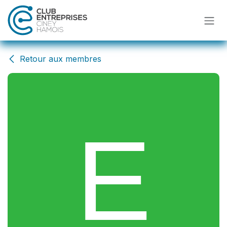
Se rendre au contenu
Retour aux membres