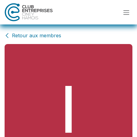
Se rendre au contenu
Retour aux membres