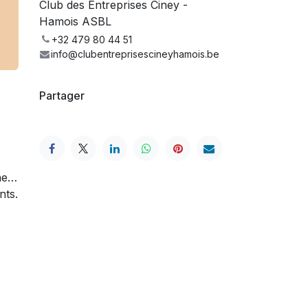
Club des Entreprises Ciney -
Hamois ASBL
+32 479 80 44 51
info@clubentreprisescineyhamois.be
Partager
che…
nts.