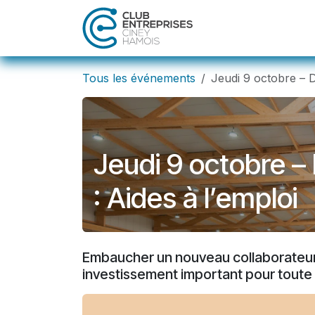
Se rendre au contenu
Accueil
Act
Tous les événements
Jeudi 9 octobre – D
Jeudi 9 octobre –
: Aides à l’emploi
Embaucher un nouveau collaborateur
investissement important pour toute 