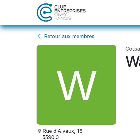
Se rendre au contenu
Accueil
Act
Retour aux membres
Cotis
W
Rue d'Alvaux, 16
5590.0