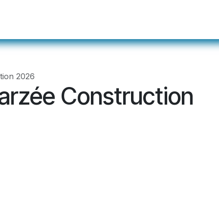
ualités
Événements
Membres
Devenir m
ation 2026
arzée Construction