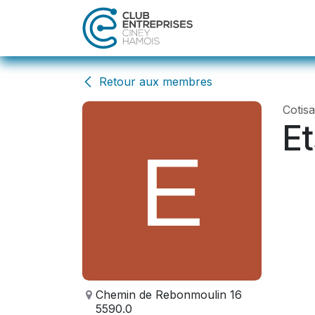
Se rendre au contenu
Accueil
Act
Retour aux membres
Cotis
Et
Chemin de Rebonmoulin 16
5590.0