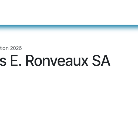
ualités
Événements
Membres
Devenir m
ation 2026
s E. Ronveaux SA