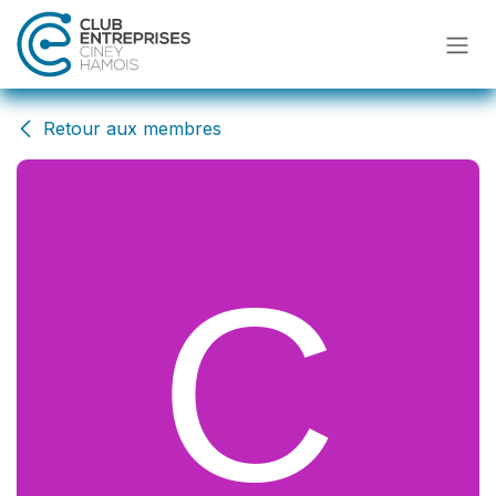
Se rendre au contenu
Retour aux membres