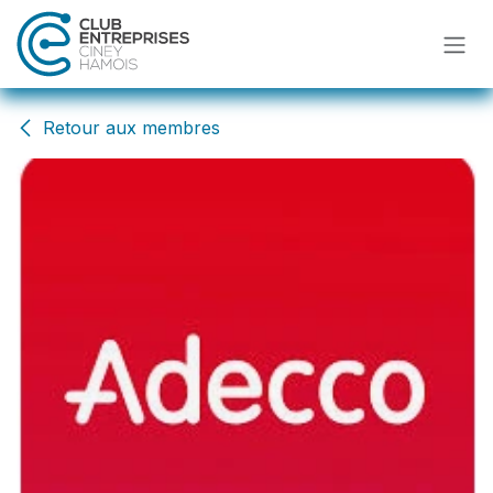
Se rendre au contenu
Retour aux membres